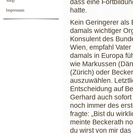
dass eine Fortbildun
Shop
hatte.
Impressum
Kein Geringerer als
damals wichtiger O
Konsulent des Bund
Wien, empfahl Vater
damals in Europa fü
wie Markussen (Dän
(Zürich) oder Becke
auszuwählen. Letztlic
Entscheidung auf Be
Gerhard auch sofort 
noch immer des erst
fragte: „Bist du wirk
meinte Beckerath noc
du wirst von mir d