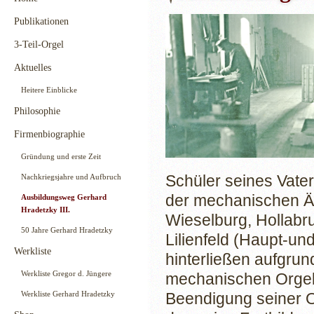
Publikationen
3-Teil-Orgel
Aktuelles
Heitere Einblicke
Philosophie
Firmenbiographie
Gründung und erste Zeit
Schüler seines Vate
Nachkriegsjahre und Aufbruch
der mechanischen Är
Ausbildungsweg Gerhard
Hradetzky III.
Wieselburg, Hollabr
50 Jahre Gerhard Hradetzky
Lilienfeld (Haupt-un
Werkliste
hinterließen aufgrun
Werkliste Gregor d. Jüngere
mechanischen Orgelb
Werkliste Gerhard Hradetzky
Beendigung seiner O