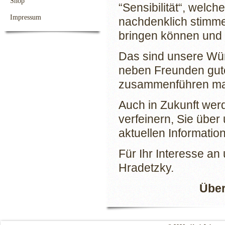
Shop
“Sensibilität“, welc
Impressum
nachdenklich stimme
bringen können und S
Das sind unsere Wün
neben Freunden gute
zusammenführen m
Auch in Zukunft werd
verfeinern, Sie über
aktuellen Informatio
Für Ihr Interesse a
Hradetzky.
Über