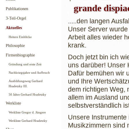
grande dispiace
Publikationen
3-Teil-Orgel
.....den langen Ausf
Unser Server wurde
Aktuelles
Arbeit alles wieder 
Heitere Einblicke
krank.
Philosophie
Firmenbiographie
Doch jetzt bin ich wi
uns darüber! Unser 
Gründung und erste Zeit
Dafür bemühen wir un
Nachkriegsjahre und Aufbruch
und Ihre Wertschätzu
Ausbildungsweg Gerhard
Hradetzky III.
dem richtigen Weg, n
50 Jahre Gerhard Hradetzky
allem im Ausland un
Werkliste
selbstverständlich 
Werkliste Gregor d. Jüngere
Unsere Instrumente 
Werkliste Gerhard Hradetzky
Musikzimmern sind n